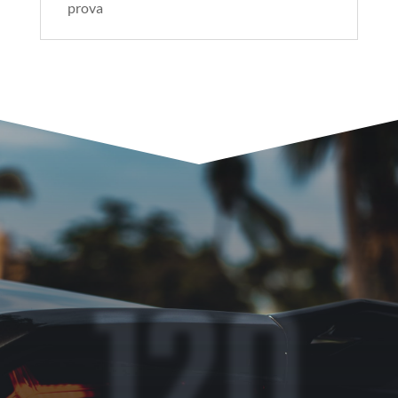
prova
120