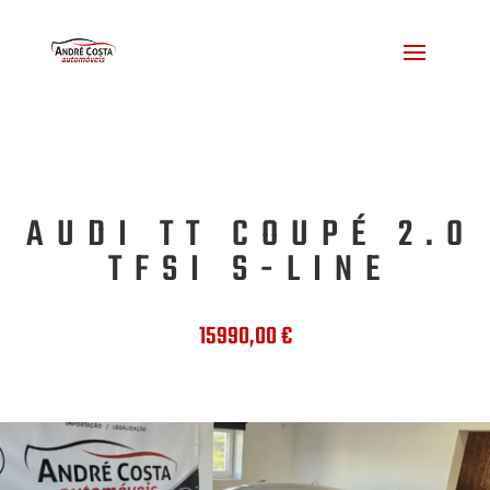
AUDI TT COUPÉ 2.0
TFSI S-LINE
15990,00
€