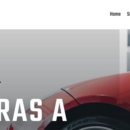
Home
S
.
RAS A