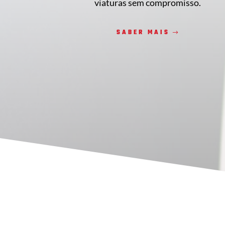
viaturas sem compromisso.
SABER MAIS