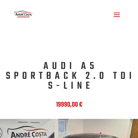
AUDI A5
SPORTBACK 2.0 TDI
S-LINE
19990,00
€